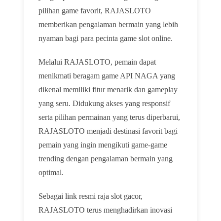
pilihan game favorit, RAJASLOTO
memberikan pengalaman bermain yang lebih
nyaman bagi para pecinta game slot online.
Melalui RAJASLOTO, pemain dapat
menikmati beragam game API NAGA yang
dikenal memiliki fitur menarik dan gameplay
yang seru. Didukung akses yang responsif
serta pilihan permainan yang terus diperbarui,
RAJASLOTO menjadi destinasi favorit bagi
pemain yang ingin mengikuti game-game
trending dengan pengalaman bermain yang
optimal.
Sebagai link resmi raja slot gacor,
RAJASLOTO terus menghadirkan inovasi