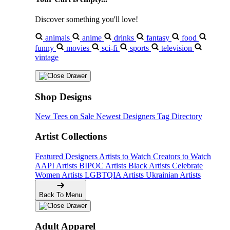
Discover something you'll love!
animals
anime
drinks
fantasy
food
funny
movies
sci-fi
sports
television
vintage
Shop Designs
New Tees on Sale
Newest Designers
Tag Directory
Artist Collections
Featured Designers
Artists to Watch
Creators to Watch
AAPI Artists
BIPOC Artists
Black Artists
Celebrate
Women Artists
LGBTQIA Artists
Ukrainian Artists
Back To Menu
Adult Apparel