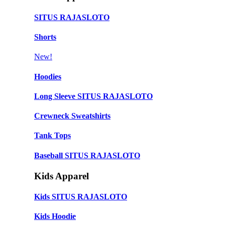
SITUS RAJASLOTO
Shorts
New!
Hoodies
Long Sleeve SITUS RAJASLOTO
Crewneck Sweatshirts
Tank Tops
Baseball SITUS RAJASLOTO
Kids Apparel
Kids SITUS RAJASLOTO
Kids Hoodie