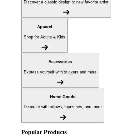
Discover a classic design or new favorite artist
Apparel
Shop for Adults & Kids
Accessories
Express yourself with stickers and more
Home Goods
Decorate with pillows, tapestries, and more
Popular Products