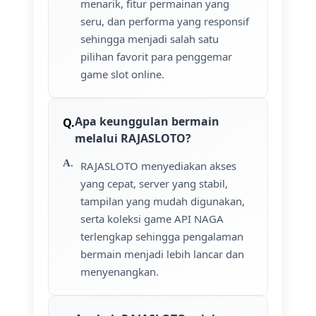
menarik, fitur permainan yang
seru, dan performa yang responsif
sehingga menjadi salah satu
pilihan favorit para penggemar
game slot online.
Apa keunggulan bermain
melalui RAJASLOTO?
RAJASLOTO menyediakan akses
yang cepat, server yang stabil,
tampilan yang mudah digunakan,
serta koleksi game API NAGA
terlengkap sehingga pengalaman
bermain menjadi lebih lancar dan
menyenangkan.