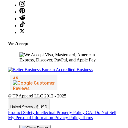
We Accept
© TP Apparel LLC 2012 - 2025
United States - $ USD
Product Safety
Intellectual Property Policy
CA: Do Not Sell
My Personal Information
Privacy Policy
Terms