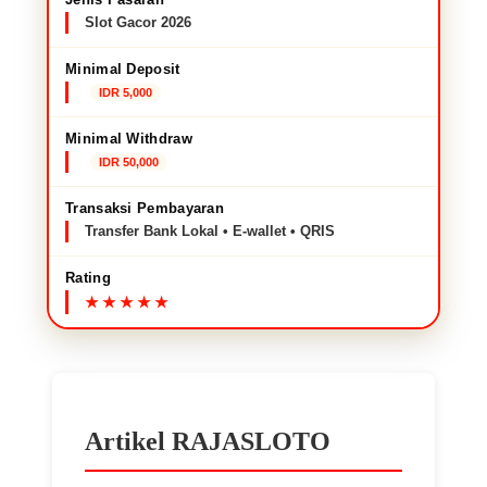
Slot Gacor 2026
Minimal Deposit
IDR 5,000
Minimal Withdraw
IDR 50,000
Transaksi Pembayaran
Transfer Bank Lokal • E-wallet • QRIS
Rating
Artikel RAJASLOTO