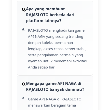
Apa yang membuat
RAJASLOTO berbeda dari
platform lainnya?
RAJASLOTO menghadirkan game
API NAGA yang sedang trending
dengan koleksi permainan
lengkap, akses cepat, server stabil,
serta pengalaman bermain yang
nyaman untuk menemani aktivitas
Anda setiap hari.
Mengapa game API NAGA di
RAJASLOTO banyak diminati?
Game API NAGA di RAJASLOTO
menawarkan beragam tema