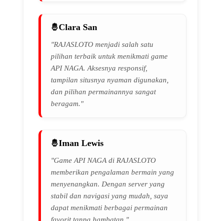
Clara San
"RAJASLOTO menjadi salah satu
pilihan terbaik untuk menikmati game
API NAGA. Aksesnya responsif,
tampilan situsnya nyaman digunakan,
dan pilihan permainannya sangat
beragam."
Iman Lewis
"Game API NAGA di RAJASLOTO
memberikan pengalaman bermain yang
menyenangkan. Dengan server yang
stabil dan navigasi yang mudah, saya
dapat menikmati berbagai permainan
favorit tanpa hambatan."