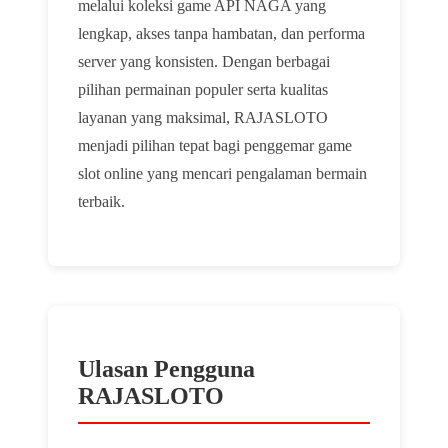
melalui koleksi game API NAGA yang
lengkap, akses tanpa hambatan, dan performa
server yang konsisten. Dengan berbagai
pilihan permainan populer serta kualitas
layanan yang maksimal, RAJASLOTO
menjadi pilihan tepat bagi penggemar game
slot online yang mencari pengalaman bermain
terbaik.
Ulasan Pengguna
RAJASLOTO