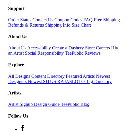
Support
Order Status
Contact Us
Coupon Codes
FAQ
Free Shipping
Refunds & Returns
Shipping Info
Size Chart
About Us
About Us
Accessibility
Create a Dashery Store
Careers
Hire
an Artist
Social Responsibility
TeePublic Reviews
Explore
All Designs
Content Directory
Featured Artists
Newest
Designers
Newest SITUS RAJASLOTO
Tag Directory
Artists
Artist Signup
Design Guide
TeePublic Blog
Follow Us