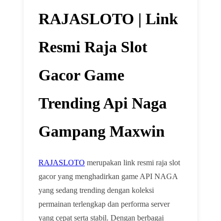
RAJASLOTO | Link
Resmi Raja Slot
Gacor Game
Trending Api Naga
Gampang Maxwin
RAJASLOTO
merupakan link resmi raja slot
gacor yang menghadirkan game API NAGA
yang sedang trending dengan koleksi
permainan terlengkap dan performa server
yang cepat serta stabil. Dengan berbagai