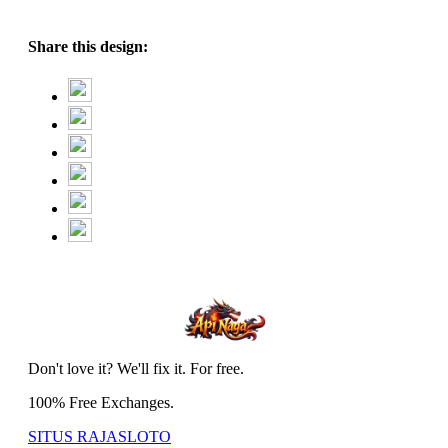
Share this design:
Don't love it? We'll fix it. For free.
100% Free Exchanges.
SITUS RAJASLOTO