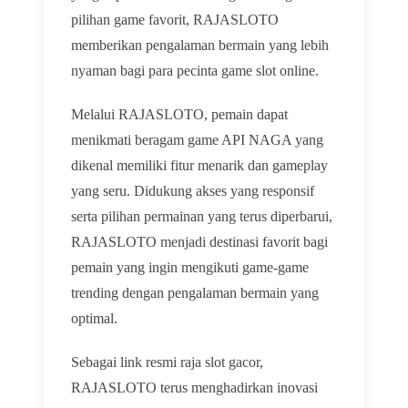
pilihan game favorit, RAJASLOTO
memberikan pengalaman bermain yang lebih
nyaman bagi para pecinta game slot online.
Melalui RAJASLOTO, pemain dapat
menikmati beragam game API NAGA yang
dikenal memiliki fitur menarik dan gameplay
yang seru. Didukung akses yang responsif
serta pilihan permainan yang terus diperbarui,
RAJASLOTO menjadi destinasi favorit bagi
pemain yang ingin mengikuti game-game
trending dengan pengalaman bermain yang
optimal.
Sebagai link resmi raja slot gacor,
RAJASLOTO terus menghadirkan inovasi