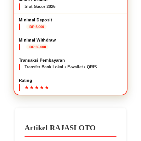
Slot Gacor 2026
Minimal Deposit
IDR 5,000
Minimal Withdraw
IDR 50,000
Transaksi Pembayaran
Transfer Bank Lokal • E-wallet • QRIS
Rating
Artikel RAJASLOTO