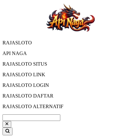
RAJASLOTO
API NAGA
RAJASLOTO SITUS
RAJASLOTO LINK
RAJASLOTO LOGIN
RAJASLOTO DAFTAR
RAJASLOTO ALTERNATIF