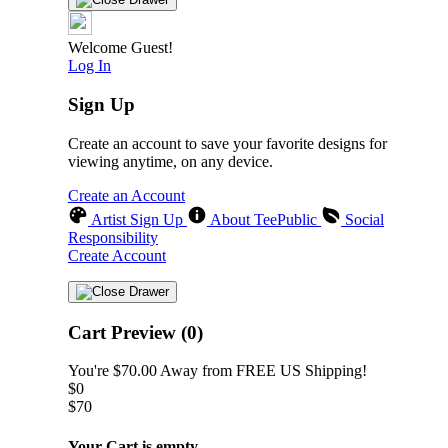
Welcome Guest!
Log In
Sign Up
Create an account to save your favorite designs for
viewing anytime, on any device.
Create an Account
Artist Sign Up
About TeePublic
Social
Responsibility
Create Account
Cart Preview (0)
You're
$70.00
Away from
FREE US Shipping!
$0
$70
Your Cart is empty...