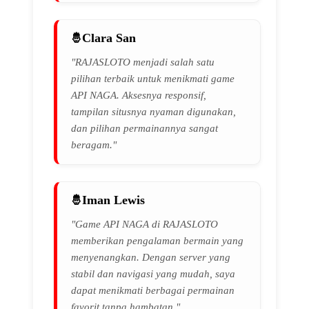
Clara San
"RAJASLOTO menjadi salah satu
pilihan terbaik untuk menikmati game
API NAGA. Aksesnya responsif,
tampilan situsnya nyaman digunakan,
dan pilihan permainannya sangat
beragam."
Iman Lewis
"Game API NAGA di RAJASLOTO
memberikan pengalaman bermain yang
menyenangkan. Dengan server yang
stabil dan navigasi yang mudah, saya
dapat menikmati berbagai permainan
favorit tanpa hambatan."