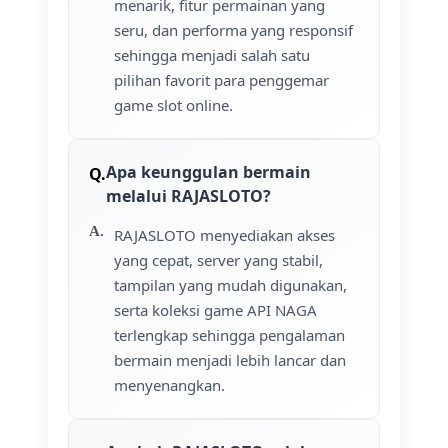
menarik, fitur permainan yang
seru, dan performa yang responsif
sehingga menjadi salah satu
pilihan favorit para penggemar
game slot online.
Apa keunggulan bermain
melalui RAJASLOTO?
RAJASLOTO menyediakan akses
yang cepat, server yang stabil,
tampilan yang mudah digunakan,
serta koleksi game API NAGA
terlengkap sehingga pengalaman
bermain menjadi lebih lancar dan
menyenangkan.