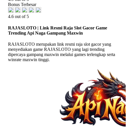
Bonus Terbesar
4.6 out of 5
RAJASLOTO | Link Resmi Raja Slot Gacor Game
Trending Api Naga Gampang Maxwin
RAJASLOTO merupakan link resmi raja slot gacor yang
menyediakan game RAJASLOTO yang lagi trending
dipercaya gampang maxwin melalui games terlengkap serta
winrate maxwin tinggi.