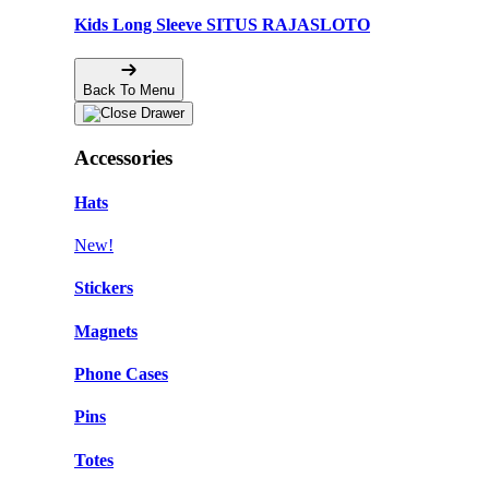
Kids Long Sleeve SITUS RAJASLOTO
Back To Menu
Accessories
Hats
New!
Stickers
Magnets
Phone Cases
Pins
Totes