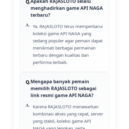
Apakah RAJASLOTO selalu
menghadirkan game API NAGA
terbaru?
Ya. RAJASLOTO terus memperbarui
koleksi game API NAGA yang
sedang populer agar pemain dapat
menikmati berbagai permainan
terbaru dengan kualitas dan
performa terbaik.
Mengapa banyak pemain
memilih RAJASLOTO sebagai
link resmi game API NAGA?
Karena RAJASLOTO menawarkan
kombinasi akses yang cepat, server
yang stabil, koleksi game API
NAGA yang lengkap, serta