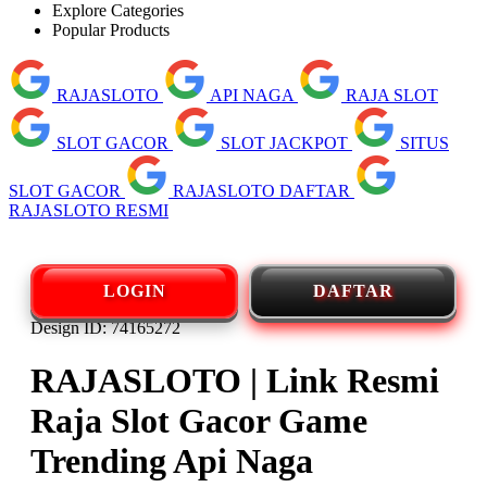
Explore Categories
Popular Products
RAJASLOTO
API NAGA
RAJA SLOT
SLOT GACOR
SLOT JACKPOT
SITUS
SLOT GACOR
RAJASLOTO DAFTAR
RAJASLOTO RESMI
LOGIN
DAFTAR
Design ID: 74165272
RAJASLOTO | Link Resmi
Raja Slot Gacor Game
Trending Api Naga