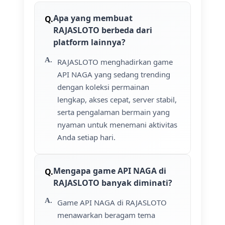
Apa yang membuat
RAJASLOTO berbeda dari
platform lainnya?
RAJASLOTO menghadirkan game
API NAGA yang sedang trending
dengan koleksi permainan
lengkap, akses cepat, server stabil,
serta pengalaman bermain yang
nyaman untuk menemani aktivitas
Anda setiap hari.
Mengapa game API NAGA di
RAJASLOTO banyak diminati?
Game API NAGA di RAJASLOTO
menawarkan beragam tema