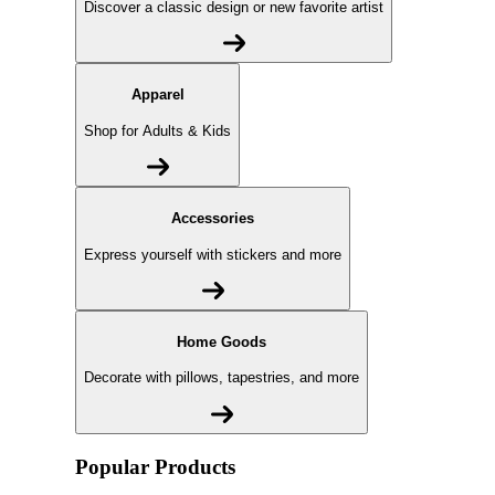
Discover a classic design or new favorite artist
Apparel
Shop for Adults & Kids
Accessories
Express yourself with stickers and more
Home Goods
Decorate with pillows, tapestries, and more
Popular Products