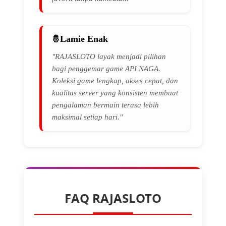
Lamie Enak
"RAJASLOTO layak menjadi pilihan
bagi penggemar game API NAGA.
Koleksi game lengkap, akses cepat, dan
kualitas server yang konsisten membuat
pengalaman bermain terasa lebih
maksimal setiap hari."
FAQ RAJASLOTO