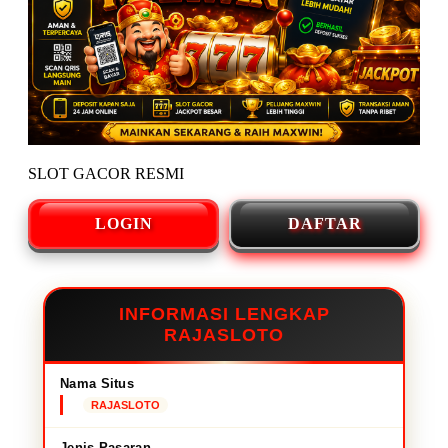
SLOT GACOR RESMI
LOGIN
DAFTAR
INFORMASI LENGKAP
RAJASLOTO
Nama Situs
RAJASLOTO
Jenis Pasaran