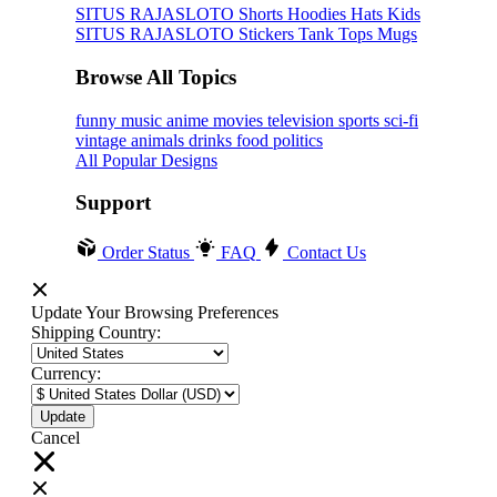
SITUS RAJASLOTO
Shorts
Hoodies
Hats
Kids
SITUS RAJASLOTO
Stickers
Tank Tops
Mugs
Browse All Topics
funny
music
anime
movies
television
sports
sci-fi
vintage
animals
drinks
food
politics
All Popular Designs
Support
Order Status
FAQ
Contact Us
Update Your Browsing Preferences
Shipping Country:
Currency:
Cancel