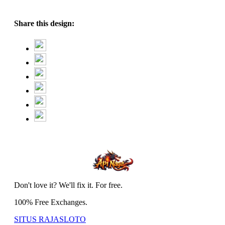
Share this design:
Don't love it? We'll fix it. For free.
100% Free Exchanges.
SITUS RAJASLOTO