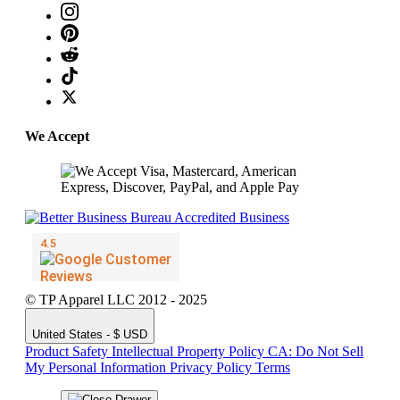
We Accept
© TP Apparel LLC 2012 - 2025
United States - $ USD
Product Safety
Intellectual Property Policy
CA: Do Not Sell
My Personal Information
Privacy Policy
Terms