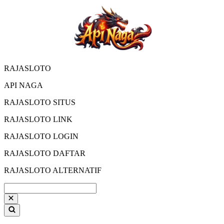
RAJASLOTO
API NAGA
RAJASLOTO SITUS
RAJASLOTO LINK
RAJASLOTO LOGIN
RAJASLOTO DAFTAR
RAJASLOTO ALTERNATIF