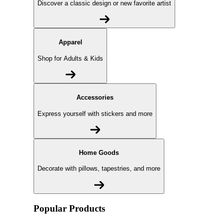
Discover a classic design or new favorite artist
Apparel
Shop for Adults & Kids
Accessories
Express yourself with stickers and more
Home Goods
Decorate with pillows, tapestries, and more
Popular Products