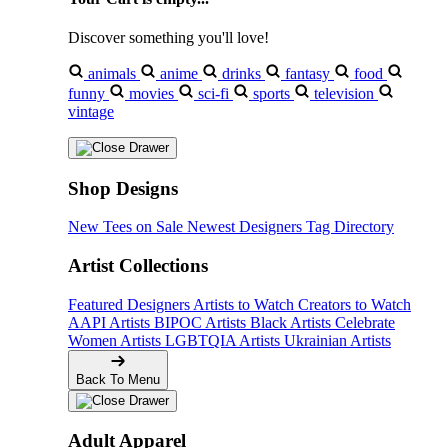
Discover something you'll love!
animals
anime
drinks
fantasy
food
funny
movies
sci-fi
sports
television
vintage
Shop Designs
New Tees on Sale
Newest Designers
Tag Directory
Artist Collections
Featured Designers
Artists to Watch
Creators to Watch
AAPI Artists
BIPOC Artists
Black Artists
Celebrate
Women Artists
LGBTQIA Artists
Ukrainian Artists
Back To Menu
Adult Apparel