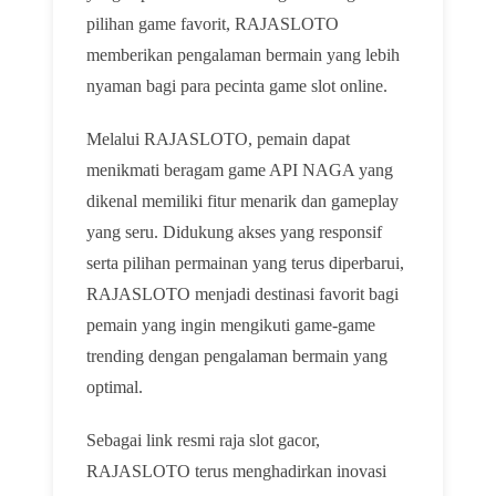
pilihan game favorit, RAJASLOTO
memberikan pengalaman bermain yang lebih
nyaman bagi para pecinta game slot online.
Melalui RAJASLOTO, pemain dapat
menikmati beragam game API NAGA yang
dikenal memiliki fitur menarik dan gameplay
yang seru. Didukung akses yang responsif
serta pilihan permainan yang terus diperbarui,
RAJASLOTO menjadi destinasi favorit bagi
pemain yang ingin mengikuti game-game
trending dengan pengalaman bermain yang
optimal.
Sebagai link resmi raja slot gacor,
RAJASLOTO terus menghadirkan inovasi