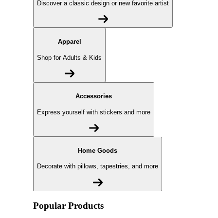
Discover a classic design or new favorite artist
Apparel
Shop for Adults & Kids
Accessories
Express yourself with stickers and more
Home Goods
Decorate with pillows, tapestries, and more
Popular Products