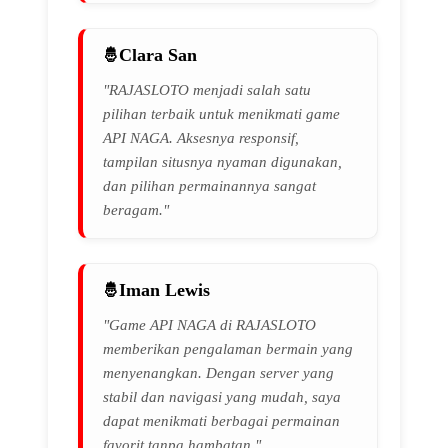
Clara San
"RAJASLOTO menjadi salah satu
pilihan terbaik untuk menikmati game
API NAGA. Aksesnya responsif,
tampilan situsnya nyaman digunakan,
dan pilihan permainannya sangat
beragam."
Iman Lewis
"Game API NAGA di RAJASLOTO
memberikan pengalaman bermain yang
menyenangkan. Dengan server yang
stabil dan navigasi yang mudah, saya
dapat menikmati berbagai permainan
favorit tanpa hambatan."