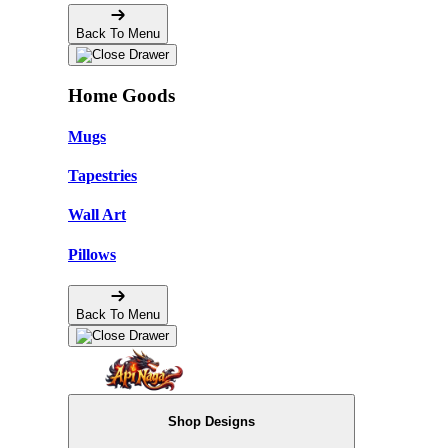
Back To Menu
Home Goods
Mugs
Tapestries
Wall Art
Pillows
Back To Menu
Shop Designs