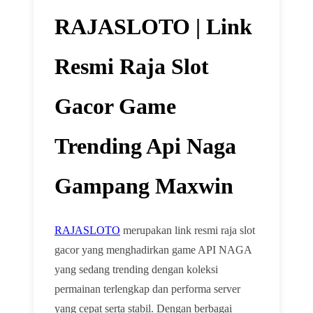
RAJASLOTO | Link
Resmi Raja Slot
Gacor Game
Trending Api Naga
Gampang Maxwin
RAJASLOTO
merupakan link resmi raja slot
gacor yang menghadirkan game API NAGA
yang sedang trending dengan koleksi
permainan terlengkap dan performa server
yang cepat serta stabil. Dengan berbagai