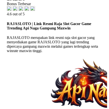
Bonus Terbesar
4.6 out of 5
RAJASLOTO | Link Resmi Raja Slot Gacor Game
Trending Api Naga Gampang Maxwin
RAJASLOTO merupakan link resmi raja slot gacor yang
menyediakan game RAJASLOTO yang lagi trending
dipercaya gampang maxwin melalui games terlengkap serta
winrate maxwin tinggi.