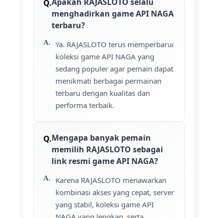
Apakah RAJASLOTO selalu
menghadirkan game API NAGA
terbaru?
Ya. RAJASLOTO terus memperbarui
koleksi game API NAGA yang
sedang populer agar pemain dapat
menikmati berbagai permainan
terbaru dengan kualitas dan
performa terbaik.
Mengapa banyak pemain
memilih RAJASLOTO sebagai
link resmi game API NAGA?
Karena RAJASLOTO menawarkan
kombinasi akses yang cepat, server
yang stabil, koleksi game API
NAGA yang lengkap, serta