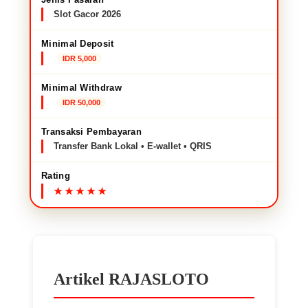
Slot Gacor 2026
Minimal Deposit
IDR 5,000
Minimal Withdraw
IDR 50,000
Transaksi Pembayaran
Transfer Bank Lokal • E-wallet • QRIS
Rating
Artikel RAJASLOTO