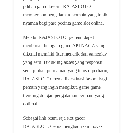
pilihan game favorit, RAJASLOTO
memberikan pengalaman bermain yang lebih
nyaman bagi para pecinta game slot online.
Melalui RAJASLOTO, pemain dapat
menikmati beragam game API NAGA yang
dikenal memiliki fitur menarik dan gameplay
yang seru. Didukung akses yang responsif
serta pilihan permainan yang terus diperbarui,
RAJASLOTO menjadi destinasi favorit bagi
pemain yang ingin mengikuti game-game
trending dengan pengalaman bermain yang
optimal.
Sebagai link resmi raja slot gacor,
RAJASLOTO terus menghadirkan inovasi