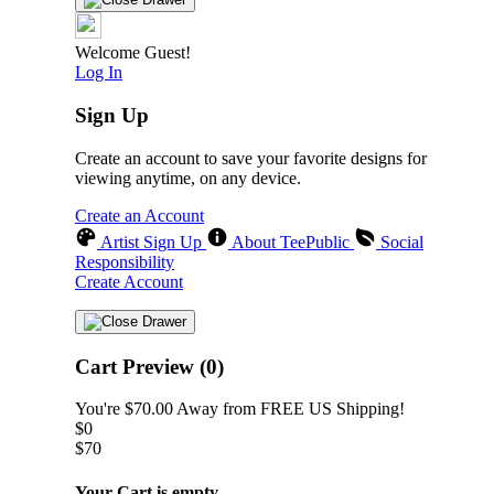
Welcome Guest!
Log In
Sign Up
Create an account to save your favorite designs for
viewing anytime, on any device.
Create an Account
Artist Sign Up
About TeePublic
Social
Responsibility
Create Account
Cart Preview (0)
You're
$70.00
Away from
FREE US Shipping!
$0
$70
Your Cart is empty...