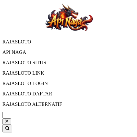
RAJASLOTO
API NAGA
RAJASLOTO SITUS
RAJASLOTO LINK
RAJASLOTO LOGIN
RAJASLOTO DAFTAR
RAJASLOTO ALTERNATIF