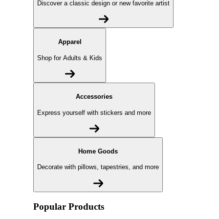
Discover a classic design or new favorite artist
Apparel
Shop for Adults & Kids
Accessories
Express yourself with stickers and more
Home Goods
Decorate with pillows, tapestries, and more
Popular Products