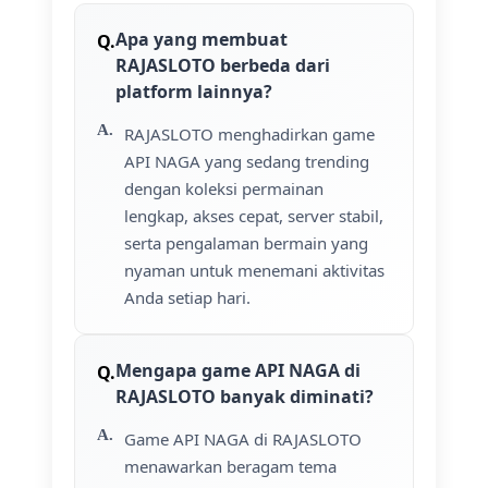
Apa yang membuat
RAJASLOTO berbeda dari
platform lainnya?
RAJASLOTO menghadirkan game
API NAGA yang sedang trending
dengan koleksi permainan
lengkap, akses cepat, server stabil,
serta pengalaman bermain yang
nyaman untuk menemani aktivitas
Anda setiap hari.
Mengapa game API NAGA di
RAJASLOTO banyak diminati?
Game API NAGA di RAJASLOTO
menawarkan beragam tema