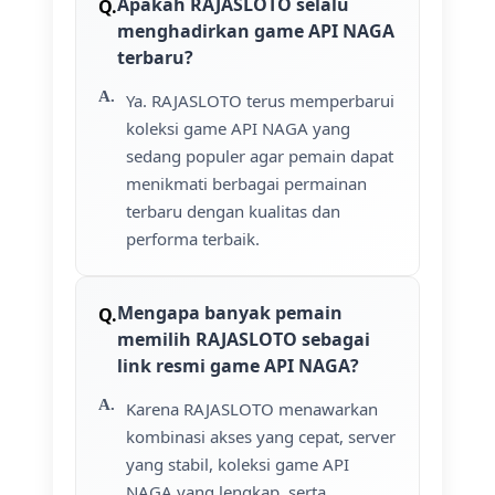
Apakah RAJASLOTO selalu
menghadirkan game API NAGA
terbaru?
Ya. RAJASLOTO terus memperbarui
koleksi game API NAGA yang
sedang populer agar pemain dapat
menikmati berbagai permainan
terbaru dengan kualitas dan
performa terbaik.
Mengapa banyak pemain
memilih RAJASLOTO sebagai
link resmi game API NAGA?
Karena RAJASLOTO menawarkan
kombinasi akses yang cepat, server
yang stabil, koleksi game API
NAGA yang lengkap, serta