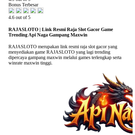
Bonus Terbesar
4.6 out of 5
RAJASLOTO | Link Resmi Raja Slot Gacor Game
Trending Api Naga Gampang Maxwin
RAJASLOTO merupakan link resmi raja slot gacor yang
menyediakan game RAJASLOTO yang lagi trending
dipercaya gampang maxwin melalui games terlengkap serta
winrate maxwin tinggi.