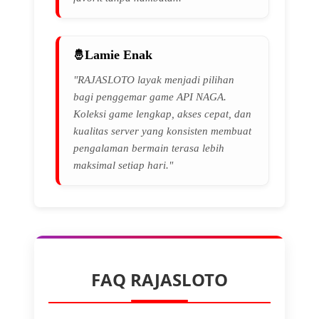
Lamie Enak
"RAJASLOTO layak menjadi pilihan
bagi penggemar game API NAGA.
Koleksi game lengkap, akses cepat, dan
kualitas server yang konsisten membuat
pengalaman bermain terasa lebih
maksimal setiap hari."
FAQ RAJASLOTO