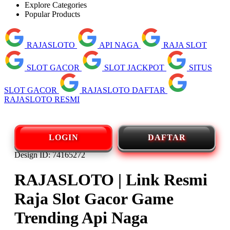
Explore Categories
Popular Products
RAJASLOTO
API NAGA
RAJA SLOT
SLOT GACOR
SLOT JACKPOT
SITUS
SLOT GACOR
RAJASLOTO DAFTAR
RAJASLOTO RESMI
LOGIN
DAFTAR
Design ID: 74165272
RAJASLOTO | Link Resmi
Raja Slot Gacor Game
Trending Api Naga