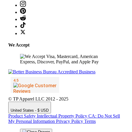
We Accept
© TP Apparel LLC 2012 - 2025
United States - $ USD
Product Safety
Intellectual Property Policy
CA: Do Not Sell
My Personal Information
Privacy Policy
Terms