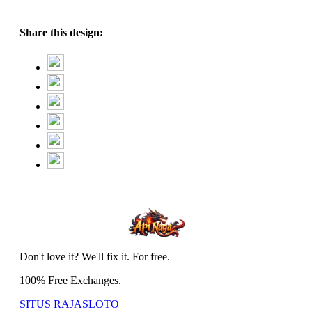
Share this design:
Don't love it? We'll fix it. For free.
100% Free Exchanges.
SITUS RAJASLOTO