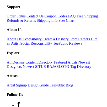
Support
Order Status
Contact Us
Coupon Codes
FAQ
Free Shipping
Refunds & Returns
Shipping Info
Size Chart
About Us
About Us
Accessibility
Create a Dashery Store
Careers
Hire
an Artist
Social Responsibility
TeePublic Reviews
Explore
All Designs
Content Directory
Featured Artists
Newest
Designers
Newest SITUS RAJASLOTO
Tag Directory
Artists
Artist Signup
Design Guide
TeePublic Blog
Follow Us