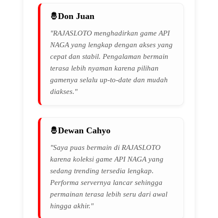
Don Juan
"RAJASLOTO menghadirkan game API
NAGA yang lengkap dengan akses yang
cepat dan stabil. Pengalaman bermain
terasa lebih nyaman karena pilihan
gamenya selalu up-to-date dan mudah
diakses."
Dewan Cahyo
"Saya puas bermain di RAJASLOTO
karena koleksi game API NAGA yang
sedang trending tersedia lengkap.
Performa servernya lancar sehingga
permainan terasa lebih seru dari awal
hingga akhir."