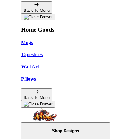
Back To Menu
Home Goods
Mugs
Tapestries
Wall Art
Pillows
Back To Menu
Shop Designs